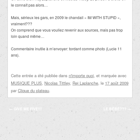
le connaît pas alors…
Mais, sérieux les gars, en 2009 le chandail « IM WITH STUPID »,
vraiment???
On comprend que vous vouliez revenir aux sources, mais pas trop
loin quand même…
Commentaire inutile à m’envoyer: tordant comme photo (Lucie 11
ans).
Cette entrée a été publiée dans
n'importe quoi
, et marquée avec
MUSIQUE PLUS
,
Nicolas Tittley
,
Rej Laplanche
, le
17 août 2009
par
Clique du plateau
.
Navigation
←
GIVE ME FIVE!!!
LE BÉBÉ???
→
des
articles