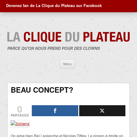
Devenez fan de La Clique du Plateau sur Facebook
PARCE QU'ON NOUS PREND POUR DES CLOWNS
Aller
Menu
au
contenu
BEAU CONCEPT?
0
PARTAGES
On aime bien Rej Laplanche et Nicolas Tittley. Le pinson à droite on