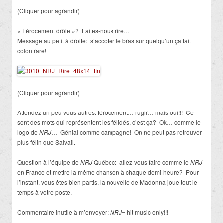
(Cliquer pour agrandir)
« Férocement drôle »? Faites-nous rire…
Message au petit à droite: s’accoter le bras sur quelqu’un ça fait
colon rare!
(Cliquer pour agrandir)
Attendez un peu vous autres: férocement… rugir… mais oui!!! Ce
sont des mots qui représentent les félidés, c’est ça? Ok… comme le
logo de
NRJ
… Génial comme campagne! On ne peut pas retrouver
plus félin que Salvail.
Question à l’équipe de
NRJ
Québec: allez-vous faire comme le
NRJ
en France et mettre la même chanson à chaque demi-heure? Pour
l’instant, vous êtes bien partis, la nouvelle de Madonna joue tout le
temps à votre poste.
Commentaire inutile à m’envoyer:
NRJ
= hit music only!!!