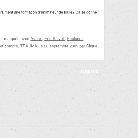
vraiment une formation d’animateur de foule? Ça se donne
 et marquée avec
Aveux
,
Éric Salvail
,
Fabienne
et compte
,
TRAUMA
, le
20 septembre 2009
par
Clique
GÉMEAUX
→