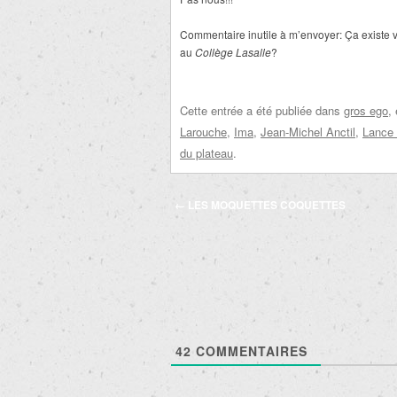
Commentaire inutile à m’envoyer: Ça existe 
au
Collège Lasalle
?
Cette entrée a été publiée dans
gros ego
,
Larouche
,
Ima
,
Jean-Michel Anctil
,
Lance 
du plateau
.
Navigation
←
LES MOQUETTES COQUETTES
des
articles
42
COMMENTAIRES