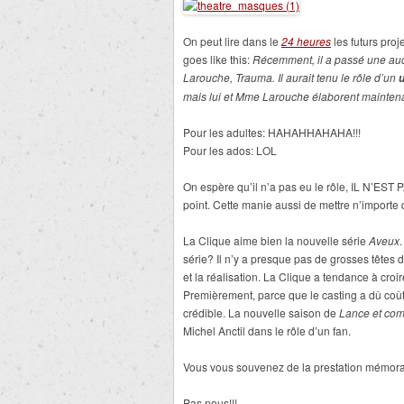
On peut lire dans le
24 heures
les futurs proje
goes like this:
Récemment, il a passé une audi
Larouche, Trauma. Il aurait tenu le rôle d’un
mais lui et Mme Larouche élaborent maintena
Pour les adultes: HAHAHHAHAHA!!!
Pour les ados: LOL
On espère qu’il n’a pas eu le rôle, IL N’EST
point. Cette manie aussi de mettre n’importe 
La Clique aime bien la nouvelle série
Aveux
série? Il n’y a presque pas de grosses têtes d
et la réalisation. La Clique a tendance à croi
Premièrement, parce que le casting a dû coû
crédible. La nouvelle saison de
Lance et com
Michel Anctil dans le rôle d’un fan.
Vous vous souvenez de la prestation mémor
Pas nous!!!