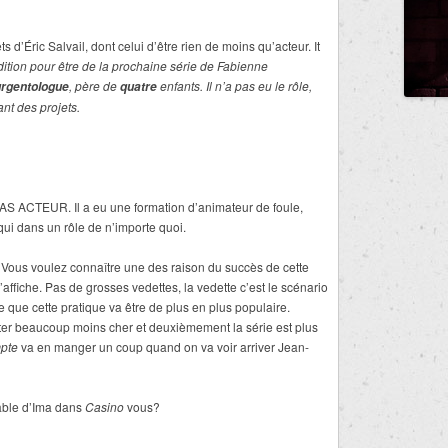
ts d’Éric Salvail, dont celui d’être rien de moins qu’acteur. It
tion pour être de la prochaine série de Fabienne
, père de
enfants. Il n’a pas eu le rôle,
urgentologue
quatre
nt des projets.
 PAS ACTEUR. Il a eu une formation d’animateur de foule,
qui dans un rôle de n’importe quoi.
. Vous voulez connaître une des raison du succès de cette
’affiche. Pas de grosses vedettes, la vedette c’est le scénario
re que cette pratique va être de plus en plus populaire.
ter beaucoup moins cher et deuxièmement la série est plus
pte
va en manger un coup quand on va voir arriver Jean-
able d’Ima dans
Casino
vous?