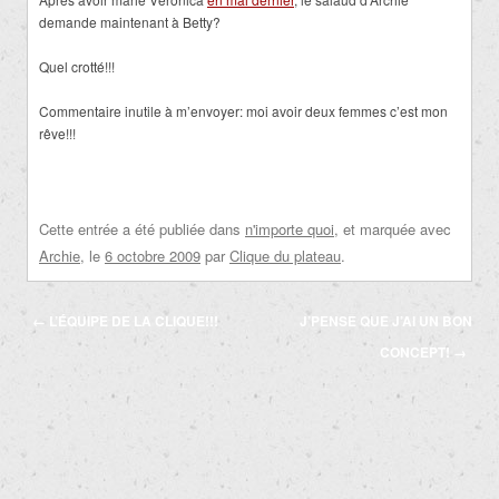
demande maintenant à Betty?
Quel crotté!!!
Commentaire inutile à m’envoyer: moi avoir deux femmes c’est mon
rêve!!!
Cette entrée a été publiée dans
n'importe quoi
, et marquée avec
Archie
, le
6 octobre 2009
par
Clique du plateau
.
Navigation
←
L’ÉQUIPE DE LA CLIQUE!!!
J’PENSE QUE J’AI UN BON
des
CONCEPT!
→
articles