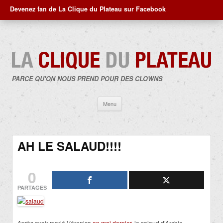
Devenez fan de La Clique du Plateau sur Facebook
PARCE QU'ON NOUS PREND POUR DES CLOWNS
Aller
Menu
au
contenu
AH LE SALAUD!!!!
0
PARTAGES
Après avoir marié Véronica
en mai dernier
, le salaud d’Archie