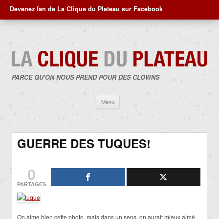
Devenez fan de La Clique du Plateau sur Facebook
PARCE QU'ON NOUS PREND POUR DES CLOWNS
Aller
Menu
au
contenu
GUERRE DES TUQUES!
0
PARTAGES
On aime bien cette photo, mais dans un sens, on aurait mieux aimé