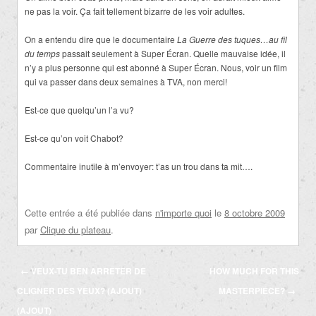
ne pas la voir. Ça fait tellement bizarre de les voir adultes.
On a entendu dire que le documentaire
La Guerre des tuques…au fil
du temps
passait seulement à Super Écran. Quelle mauvaise idée, il
n’y a plus personne qui est abonné à Super Écran. Nous, voir un film
qui va passer dans deux semaines à TVA, non merci!
Est-ce que quelqu’un l’a vu?
Est-ce qu’on voit Chabot?
Commentaire inutile à m’envoyer: t’as un trou dans ta mit….
Cette entrée a été publiée dans
n'importe quoi
le
8 octobre 2009
par
Clique du plateau
.
Navigation
←
VEUX-TU BEN ARRÊTER DE
HOW MUCH FOR THIS
des
CLIGNER DES YEUX? (AJOUT)
MASTERPIECE?
→
articles
(AJOUT)