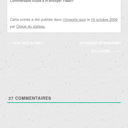
Commentaire inutile à m’envoyer: Fake!!!
Cette entrée a été publiée dans
n'importe quoi
le
16 octobre 2009
par
Clique du plateau
.
Navigation
←
HOW SAD IS THIS?
SPEAKING OF RUNAWAY
des
BALLOONS…..
→
articles
27
COMMENTAIRES