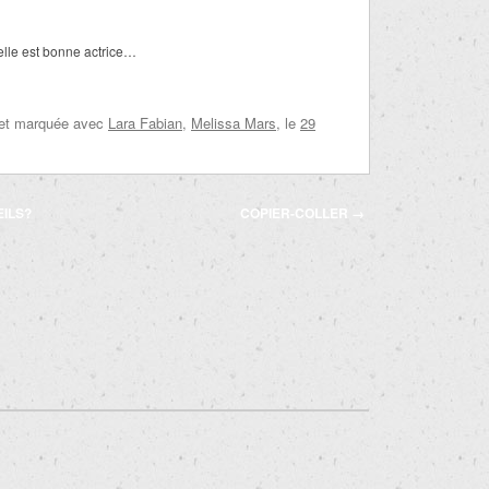
elle est bonne actrice…
 et marquée avec
Lara Fabian
,
Melissa Mars
, le
29
EILS?
COPIER-COLLER
→