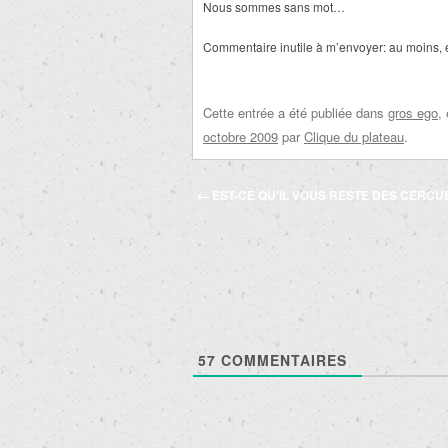
Nous sommes sans mot…
Commentaire inutile à m’envoyer: au moins, 
Cette entrée a été publiée dans
gros ego
,
octobre 2009
par
Clique du plateau
.
Navigation
←
EST-CE QU’IL VOUS RESTE DES CERCU
des
articles
57
COMMENTAIRES