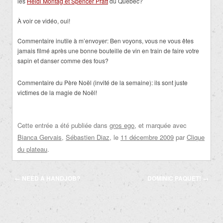
les
Heidi Montag et Spencer Pratt
du Québec?
À voir ce vidéo, oui!
Commentaire inutile à m’envoyer: Ben voyons, vous ne vous êtes
jamais filmé après une bonne bouteille de vin en train de faire votre
sapin et danser comme des fous?
Commentaire du Père Noël (invité de la semaine): ils sont juste
victimes de la magie de Noël!
Cette entrée a été publiée dans
gros ego
, et marquée avec
Bianca Gervais
,
Sébastien Diaz
, le
11 décembre 2009
par
Clique
du plateau
.
Navigation
←
NEED A HANDJOB?
DOMINIC PAQUET!
→
des
articles