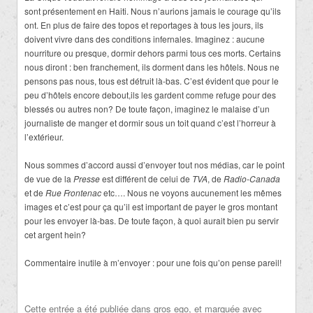
sont présentement en Haiti. Nous n’aurions jamais le courage qu’ils
ont. En plus de faire des topos et reportages à tous les jours, ils
doivent vivre dans des conditions infernales. Imaginez : aucune
nourriture ou presque, dormir dehors parmi tous ces morts. Certains
nous diront : ben franchement, ils dorment dans les hôtels. Nous ne
pensons pas nous, tous est détruit là-bas. C’est évident que pour le
peu d’hôtels encore debout,ils les gardent comme refuge pour des
blessés ou autres non? De toute façon, imaginez le malaise d’un
journaliste de manger et dormir sous un toit quand c’est l’horreur à
l’extérieur.
Nous sommes d’accord aussi d’envoyer tout nos médias, car le point
de vue de la
Presse
est différent de celui de
TVA
, de
Radio-Canada
et de
Rue Frontenac
etc…. Nous ne voyons aucunement les mêmes
images et c’est pour ça qu’il est important de payer le gros montant
pour les envoyer là-bas. De toute façon, à quoi aurait bien pu servir
cet argent hein?
Commentaire inutile à m’envoyer : pour une fois qu’on pense pareil!
Cette entrée a été publiée dans
gros ego
, et marquée avec