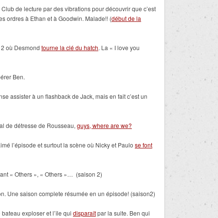
n Club de lecture par des vibrations pour découvrir que c’est
des ordres à Ethan et à Goodwin. Malade!! (
début de la
on 2 où Desmond
tourne la clé du hatch
. La « I love you
bérer Ben.
se assister à un flashback de Jack, mais en fait c’est un
ignal de détresse de Rousseau,
guys, where are we?
imé l’épisode et surtout la scène où Nicky et Paulo
se font
riant « Others », « Others »… (saison 2)
vion. Une saison complete résumée en un épisode! (saison2)
 bateau exploser et l’île qui
disparaît
par la suite. Ben qui