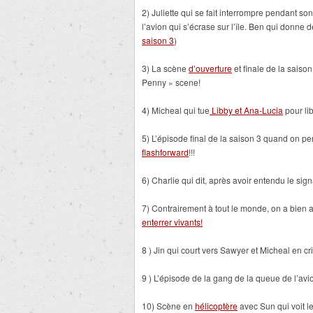
2) Juliette qui se fait interrompre pendant so
l’avion qui s’écrase sur l’île. Ben qui donne 
saison 3
)
3) La scène
d’ouverture
et finale de la sais
Penny » scene!
4) Micheal qui tue
Libby et Ana-Lucia
pour li
5) L’épisode final de la saison 3 quand on pen
flashforward
!!!
6) Charlie qui dit, après avoir entendu le s
7) Contrairement à tout le monde, on a bien a
enterrer vivants!
8 ) Jin qui court vers Sawyer et Micheal en c
9 ) L’épisode de la gang de la queue de l’a
10) Scène en
hélicoptère
avec Sun qui voit le