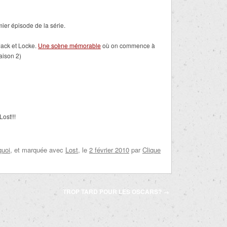
ier épisode de la série.
Jack et Locke.
Une scène mémorable
où on commence à
aison 2)
ost!!!
quoi
, et marquée avec
Lost
, le
2 février 2010
par
Clique
TROP TARD POUR LES OSCARS?
→