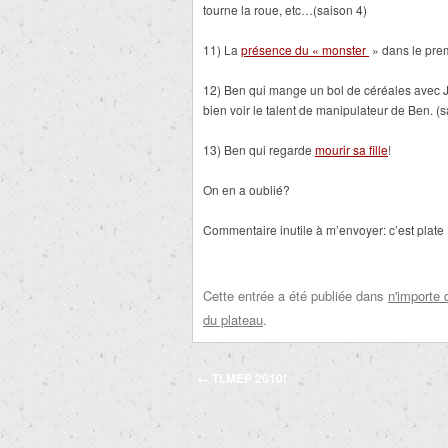
tourne la roue, etc…(saison 4)
11) La
présence du « monster
» dans le prem
12) Ben qui mange un bol de céréales avec 
bien voir le talent de manipulateur de Ben. (s
13) Ben qui regarde
mourir sa fille
!
On en a oublié?
Commentaire inutile à m’envoyer: c’est plate L
Cette entrée a été publiée dans
n'importe 
du plateau
.
Navigation
←
TLMEP 2010!
des
articles