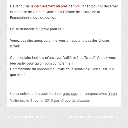
Il a rendu visite
dernièrement au président du Tchad
pour lui décerner
la médaille de Grande Croix de la Pléiade de l’Ordre de la
Francophonie zzzzzzzzzzzzzz.
On se demande qui paye pour ça?
Venez pas dire après qu’on ne vous en apprend pas des choses
icitte!!!
Commentaire inutile à m’envoyer: Vallières? Le Tchad? Voulez-vous
ben parler pour qu’on vous comprenne!!!
Commentaire du bonhomme (invité de la semaine): il est aussi utile
que moi!!!
Cette entrée a été publiée dans
gros ego
, et marquée avec
Yvon
Vallières
, le
4 février 2010
par
Clique du plateau
.
Navigation
←
OUPS MON DOIGT!!!
NE MANIPULE PAS L’AMITIÉ!
→
des