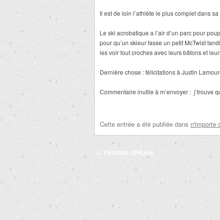
Il est de loin l’athlète le plus complet dans sa 
Le ski acrobatique a l’air d’un parc pour po
pour qu’un skieur fasse un petit McTwist tand
les voir tout croches avec leurs bâtons et leur
Dernière chose : félicitations à Justin Lamou
Commentaire inutile à m’envoyer : j’trouve qu
Cette entrée a été publiée dans
n'importe 
Navigation
←
PAUVRE OPRAH!
des
articles