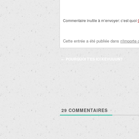
Commentaire inutile à m’envoyer: c’est quoi
Cette entrée a été publiée dans
n'importe 
Navigation
←
POURQUOI T’ES ICI KEVUUUN?
des
articles
29
COMMENTAIRES