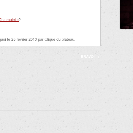
Chatroulette
?
quoi
le
25 février 2010
par
Clique du plateau
.
BRAVO!
→