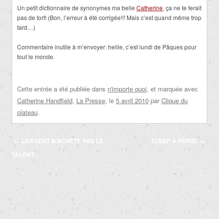
Un petit dictionnaire de synonymes ma belle
Catherine
, ça ne te ferait
pas de tort! (Bon, l’erreur à été corrigée!!! Mais c’est quand même trop
tard…)
Commentaire inutile à m’envoyer: heille, c’est lundi de Pâques pour
tout le monde.
Cette entrée a été publiée dans
n'importe quoi
, et marquée avec
Catherine Handfield
,
La Presse
, le
5 avril 2010
par
Clique du
plateau
.
Navigation
←
L’ARGENT N’ACHÈTE PAS LE
TLMEP À PARIS!
→
des
TALENT…
articles