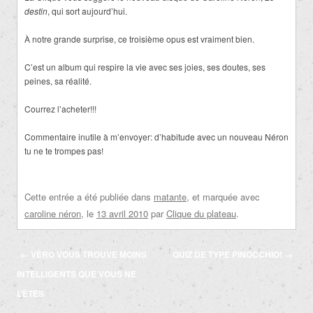
destin
, qui sort aujourd’hui.
À notre grande surprise, ce troisième opus est vraiment bien.
C’est un album qui respire la vie avec ses joies, ses doutes, ses
peines, sa réalité.
Courrez l’acheter!!!
Commentaire inutile à m’envoyer: d’habitude avec un nouveau Néron
tu ne te trompes pas!
Cette entrée a été publiée dans
matante
, et marquée avec
caroline néron
, le
13 avril 2010
par
Clique du plateau
.
Navigation
←
VÉRO VOUS TROUVE MOINS
QUIZ DE TYPE PINOCCHIO!
→
des
INTELLIGENTS QUE VOUS NE
articles
L’ÊTES