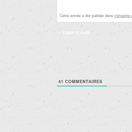
Cette entrée a été publiée dans
n'importe 
Navigation
←
TLMEP 25 AVRIL
des
articles
41
COMMENTAIRES