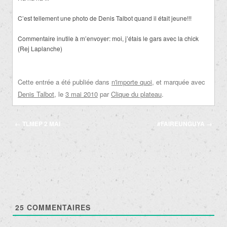
C’est tellement une photo de Denis Talbot quand il était jeune!!!
Commentaire inutile à m’envoyer: moi, j’étais le gars avec la chick
(Rej Laplanche)
Cette entrée a été publiée dans
n'importe quoi
, et marquée avec
Denis Talbot
, le
3 mai 2010
par
Clique du plateau
.
Navigation
←
TLMEP 2 MAI
#FAIREUNGUYA
→
des
articles
25
COMMENTAIRES