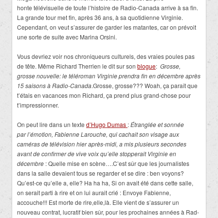
honte télévisuelle de toute l’histoire de Radio-Canada arrive à sa fin.
La grande tour met fin, après 36 ans, à sa quotidienne Virginie.
Cependant, on veut s’assurer de garder les matantes, car on prévoit
une sorte de suite avec Marina Orsini.
Vous devriez voir nos chroniqueurs culturels, des vraies poules pas
de tête. Même Richard Therrien le dit sur son
blogue
:
Grosse,
grosse nouvelle: le téléroman Virginie prendra fin en décembre après
15 saisons à Radio-Canada
.Grosse, grosse??? Woah, ça paraît que
t’étais en vacances mon Richard, ça prend plus grand-chose pour
t’impressionner.
On peut lire dans un texte
d’Hugo Dumas
:
Étranglée et sonnée
par l’émotion, Fabienne Larouche, qui cachait son visage aux
caméras de télévision hier après-midi, a mis plusieurs secondes
avant de confirmer de vive voix qu’elle stopperait Virginie en
décembre
: Quelle mise en scène….C’est sûr que les journalistes
dans la salle devaient tous se regarder et se dire : ben voyons?
Qu’est-ce qu’elle a, elle? Ha ha ha, Si on avait été dans cette salle,
on serait parti à rire et on lui aurait crié : Envoye Fabienne,
accouche!!! Est morte de rire,elle,là. Elle vient de s’assurer un
nouveau contrat, lucratif bien sûr, pour les prochaines années à Rad-