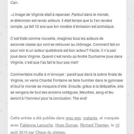
Can.
«L’image de Virginie était à repenser. Partout dans le monde,
le téléroman est rendu ailleurs
. Il était temps que tu t’en rendes
compte, ça fait 10 ans que ton modèle d’émission est archaïque.
C’est triste comme nouvelle, imaginez tous les acteurs de
seconde classe qui vont se retrouver au chômage. Comment fait-on
pour voir si un acteur québécois est bon acteur? Facile, il n’a pas
joué dans Virginie. Quand c’est rendu qu’André Ducharme joue dans
Virginie, c’est que t’as fait le tour pas mal!!
Commentaire inutile à m’envoyer : paraît que dans la scène finale de
Virginie, on verra Chantal Fontaine se faire humilier dans le gymnase
et tout le monde se moquera d’elle. Ensuite, grâce à la télépathie, elle
se vengera de tout ses anciens collègues. Meurtres, sang et feu
seront à l’honneur pour la conclusion. The end!
Cette entrée a été publiée dans
gros ego
,
matante
, et marquée
avec
Fabienne Larouche
,
Hugo Dumas
,
Richard Therrien
, le
10
août 2010
par
Clique du plateau
.