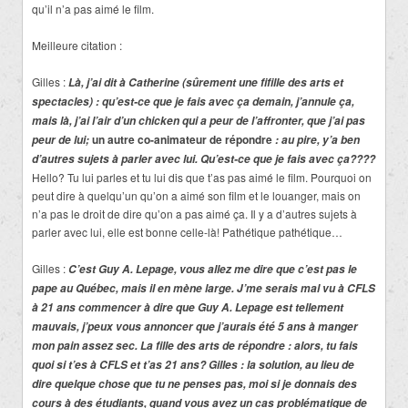
qu’il n’a pas aimé le film.
Meilleure citation :
Gilles :
Là, j’ai dit à Catherine (sûrement une fifille des arts et
spectacles) : qu’est-ce que je fais avec ça demain, j’annule ça,
mais là, j’ai l’air d’un chicken qui a peur de l’affronter, que j’ai pas
un autre co-animateur de répondre
peur de lui;
: au pire, y’a ben
d’autres sujets à parler avec lui. Qu’est-ce que je fais avec ça????
Hello? Tu lui parles et tu lui dis que t’as pas aimé le film. Pourquoi on
peut dire à quelqu’un qu’on a aimé son film et le louanger, mais on
n’a pas le droit de dire qu’on a pas aimé ça. Il y a d’autres sujets à
parler avec lui, elle est bonne celle-là! Pathétique pathétique…
Gilles :
C’est Guy A. Lepage, vous allez me dire que c’est pas le
pape au Québec, mais il en mène large. J’me serais mal vu à CFLS
à 21 ans commencer à dire que Guy A. Lepage est tellement
mauvais, j’peux vous annoncer que j’aurais été 5 ans à manger
mon pain assez sec. La fille des arts de répondre : alors, tu fais
quoi si t’es à CFLS et t’as 21 ans? Gilles : la solution, au lieu de
dire quelque chose que tu ne penses pas, moi si je donnais des
cours à des étudiants, quand vous avez un cas problématique de