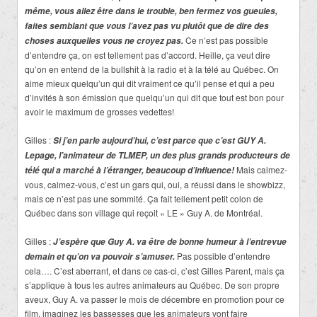
même, vous allez être dans le trouble, ben fermez vos gueules,
faites semblant que vous l’avez pas vu plutôt que de dire des
Ce n’est pas possible
choses auxquelles vous ne croyez pas.
d’entendre ça, on est tellement pas d’accord. Heille, ça veut dire
qu’on en entend de la bullshit à la radio et à la télé au Québec. On
aime mieux quelqu’un qui dit vraiment ce qu’il pense et qui a peu
d’invités à son émission que quelqu’un qui dit que tout est bon pour
avoir le maximum de grosses vedettes!
Gilles :
Si j’en parle aujourd’hui, c’est parce que c’est GUY A.
Lepage, l’animateur de TLMEP, un des plus grands producteurs de
Mais calmez-
télé qui a marché à l’étranger, beaucoup d’influence!
vous, calmez-vous, c’est un gars qui, oui, a réussi dans le showbizz,
mais ce n’est pas une sommité. Ça fait tellement petit colon de
Québec dans son village qui reçoit « LE » Guy A. de Montréal.
Gilles :
J’espère que Guy A. va être de bonne humeur à l’entrevue
Pas possible d’entendre
demain et qu’on va pouvoir s’amuser.
cela…. C’est aberrant, et dans ce cas-ci, c’est Gilles Parent, mais ça
s’applique à tous les autres animateurs au Québec. De son propre
aveux, Guy A. va passer le mois de décembre en promotion pour ce
film, imaginez les bassesses que les animateurs vont faire