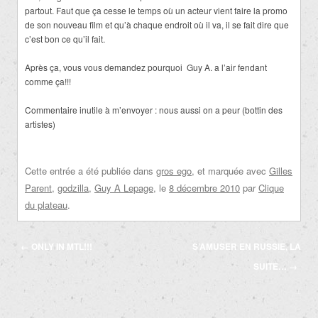
partout. Faut que ça cesse le temps où un acteur vient faire la promo
de son nouveau film et qu’à chaque endroit où il va, il se fait dire que
c’est bon ce qu’il fait.
Après ça, vous vous demandez pourquoi Guy A. a l’air fendant
comme ça!!!
Commentaire inutile à m’envoyer : nous aussi on a peur (bottin des
artistes)
Cette entrée a été publiée dans
gros ego
, et marquée avec
Gilles
Parent
,
godzilla
,
Guy A Lepage
, le
8 décembre 2010
par
Clique
du plateau
.
Navigation
←
ONLY IN MTL!!!
S’AMUSER EN RUSSIE, LA
des
SUITE…
→
articles