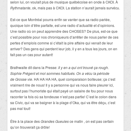
selon lui, on voulait plus de musique québécoise en onde à CKOI. À
Rythmatante
, ok, mais pas à CKOI. La station n’aurait jamais survécu.
Est-ce que Montréal pourra enfin se vanter que sa radio parlée,
quoique loin d’être parfaite, est une radio d’actualité et d’opinions.
Une radio où on peut apprendre des CHOSES? De plus, est-ce que
c’est possible pour nos chroniqueurs d’arrêter de nous parler de ces
pertes d’emplois comme si c’était la pire affaire qui venait de leur
arriver? Des gens qui perdent leur job, il y en a tous les jours, on en
fait pas un cas pour autant!
Brathwaite dit dans la Presse:
Il y en a qui ont trouvé ça rough.
Sophie Prégent et moi sommes habitués. On a vécu la période
de Grosse vie
. HA HA HA HA, quel comparaison boiteuse; ça c’est
vraiment rire de nous! Il y a personne qui va nous faire pleurer ici,
surtout pas l’humoriste qui était payé un salaire de fou pour nous
raconter la fois où sa tondeuse n’est pas partie! C’est le colon dans
sa Civic, qui va se baigner à la plage d’Oka, qui va être déçu, c’est
pas mal tout!
Être à la place des
Grandes Gueules
ce matin , on est pas certain
qu’on trouverait ça drôle!