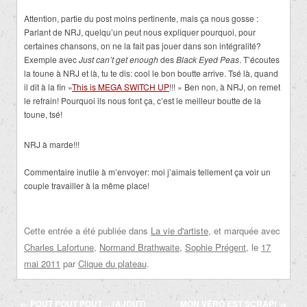
Attention, partie du post moins pertinente, mais ça nous gosse :
Parlant de NRJ, quelqu’un peut nous expliquer pourquoi, pour
certaines chansons, on ne la fait pas jouer dans son intégralité?
Exemple avec
Just can’t get enough
des
Black Eyed Peas
. T’écoutes
la toune à NRJ et là, tu te dis: cool le bon boutte arrive. Tsé là, quand
il dit à la fin »
This is MEGA SWITCH UP
!!! » Ben non, à NRJ, on remet
le refrain! Pourquoi ils nous font ça, c’est le meilleur boutte de la
toune, tsé!
NRJ à marde!!!
Commentaire inutile à m’envoyer: moi j’aimais tellement ça voir un
couple travailler à la même place!
Cette entrée a été publiée dans
La vie d'artiste
, et marquée avec
Charles Lafortune
,
Normand Brathwaite
,
Sophie Prégent
, le
17
mai 2011
par
Clique du plateau
.
Navigation
←
POUT POUT POUT… (AJOUT)
MON VÉRO EST SCRAP!
→