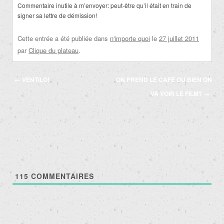
Commentaire inutile à m’envoyer: peut-être qu’il était en train de
signer sa lettre de démission!
Cette entrée a été publiée dans
n'importe quoi
le
27 juillet 2011
par
Clique du plateau
.
Navigation
←
VENTILO!
ON PREND LE CAFÉ OU BIEN ON
des
VA VOIR LE FILM?
→
articles
115
COMMENTAIRES