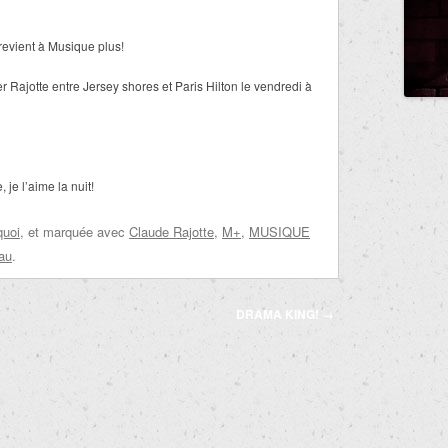
revient à Musique plus!
r Rajotte entre Jersey shores et Paris Hilton le vendredi à
je l’aime la nuit!
quoi
, et marquée avec
Claude Rajotte
,
M+
,
MUSIQUE
eau
.
DRAMA KING!
→