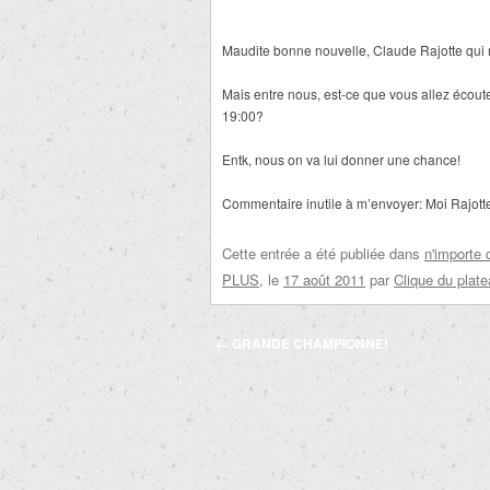
Maudite bonne nouvelle, Claude Rajotte qui 
Mais entre nous, est-ce que vous allez écoute
19:00?
Entk, nous on va lui donner une chance!
Commentaire inutile à m’envoyer: Moi Rajotte, 
Cette entrée a été publiée dans
n'importe 
PLUS
, le
17 août 2011
par
Clique du plat
Navigation
←
GRANDE CHAMPIONNE!
des
articles