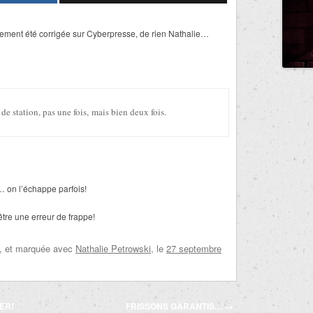
ement été corrigée sur Cyberpresse, de rien Nathalie…
de station, pas une fois,
mais bien deux fois.
n… on l’échappe parfois!
tre une erreur de frappe!
, et marquée avec
Nathalie Petrowski
, le
27 septembre
ER!
FRISSONS GARANTIS…
→