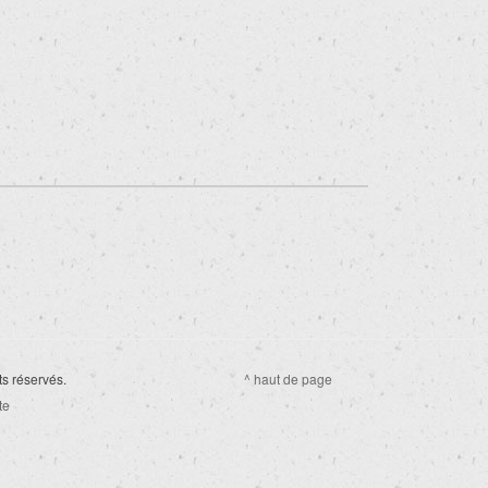
ts réservés.
^ haut de page
te