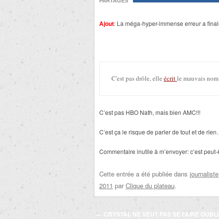
PARTAGES
Ajout
: La méga-hyper-immense erreur a final
C'est pas drôle, elle
écrit
le mauvais nom 
C’est pas HBO Nath, mais bien AMC!!!
C’est ça le risque de parler de tout et de rie
Commentaire inutile à m’envoyer: c’est peut-ê
Cette entrée a été publiée dans
journaliste
2011
par
Clique du plateau
.
Navigation
←
CRYSTAL NE VEUT PAS SE FAIRE OUBLI