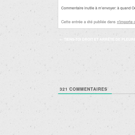
Commentaire inutile à m’envoyer: à quand O
Cette entrée a été publiée dans
n'importe 
Navigation
←
TIENS-TOI DROIT ET ARRÊTE DE PLEUR
des
articles
321
COMMENTAIRES