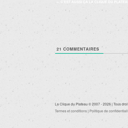
Navigation
←
C’EST AUSSI ÇA LA CLIQUE DU PLATEA
des
articles
21
COMMENTAIRES
La Clique du Plateau © 2007 - 2026 | Tous droi
Termes et conditions
|
Politique de confidentiali