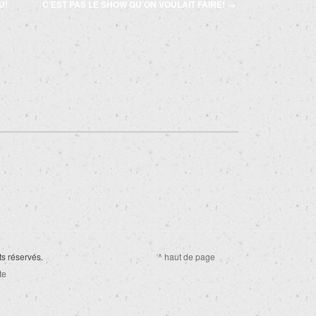
U!
C’EST PAS LE SHOW QU’ON VOULAIT FAIRE!
→
ts réservés.
^ haut de page
te