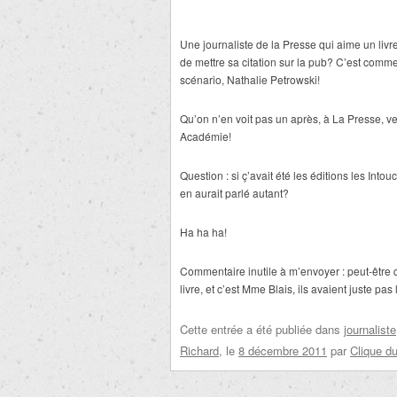
Une journaliste de la Presse qui aime un livre
de mettre sa citation sur la pub? C’est comme s
scénario, Nathalie Petrowski!
Qu’on n’en voit pas un après, à La Presse, v
Académie!
Question : si ç’avait été les éditions les Into
en aurait parlé autant?
Ha ha ha!
Commentaire inutile à m’envoyer : peut-être q
livre, et c’est Mme Blais, ils avaient juste pas 
Cette entrée a été publiée dans
journaliste
Richard
, le
8 décembre 2011
par
Clique du