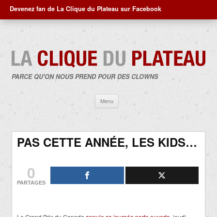
Devenez fan de La Clique du Plateau sur Facebook
PARCE QU'ON NOUS PREND POUR DES CLOWNS
Aller
Menu
au
contenu
PAS CETTE ANNÉE, LES KIDS…
0
PARTAGES
Le Grand Prix du Canada
annule sa journée porte ouverte
, jeudi