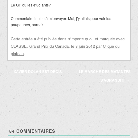
Le GP ou les étudiants?
Commentaire inutile à m’envoyer: Moi, j’y allais pour voir les
poupounes, barnak!
Cette entrée a été publiée dans
n'importe quoi
, et marquée avec
CLASSE
,
Grand Prix du Canada
, le
3 juin 2012
par
Clique du
plateau
.
Navigation
←
XAVIER DOLAN EST DÉÇU…
LE MARCHÉ DES MATANTES
des
S’AGRANDIT!
→
articles
84
COMMENTAIRES