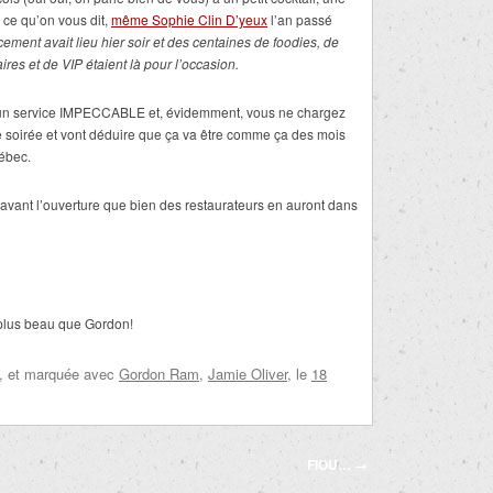
 ce qu’on vous dit,
même Sophie Clin D’yeux
l’an passé
cement avait lieu hier soir et des centaines de foodies, de
ires et de VIP étaient là pour l’occasion.
rez un service IMPECCABLE et, évidemment, vous ne chargez
te soirée et vont déduire que ça va être comme ça des mois
uébec.
é avant l’ouverture que bien des restaurateurs en auront dans
 plus beau que Gordon!
, et marquée avec
Gordon Ram
,
Jamie Oliver
, le
18
FIOU…
→