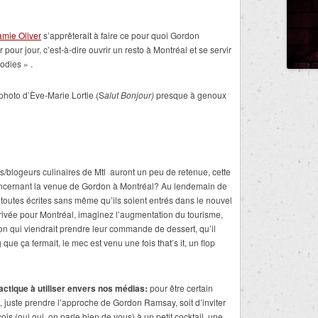
amie Oliver
s’apprêterait à faire ce pour quoi Gordon
our jour, c’est-à-dire ouvrir un resto à Montréal et se servir
oodies » .
photo d’Ève-Marie Lortie (S
alut Bonjour)
presque à genoux
s/blogeurs culinaires de Mtl auront un peu de retenue, cette
 concernant la venue de Gordon à Montréal? Au lendemain de
à toutes écrites sans même qu’ils soient entrés dans le nouvel
rrivée pour Montréal, imaginez l’augmentation du tourisme,
n qui viendrait prendre leur commande de dessert, qu’il
 que ça fermait, le mec est venu une fois that’s it, un flop
actique à utiliser envers nos médias:
pour être certain
le, juste prendre l’approche de Gordon Ramsay, soit d’inviter
is (oui oui, on parle bien de vous) à un petit cocktail, une