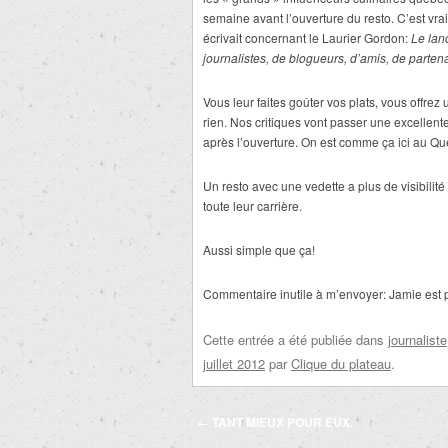
semaine avant l’ouverture du resto. C’est vrai
écrivait concernant le Laurier Gordon:
Le lan
journalistes, de blogueurs, d’amis, de partena
Vous leur faites goûter vos plats, vous off
rien. Nos critiques vont passer une excellen
après l’ouverture. On est comme ça ici au Q
Un resto avec une vedette a plus de visibilit
toute leur carrière.
Aussi simple que ça!
Commentaire inutile à m’envoyer: Jamie est
Cette entrée a été publiée dans
journaliste
juillet 2012
par
Clique du plateau
.
Navigation
←
TANT MIEUX POUR EUX.