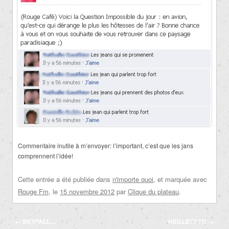
Commentaire inutile à m’envoyer: l’important, c’est que les jans
comprennent l’idée!
Cette entrée a été publiée dans
n'importe quoi
, et marquée avec
Rouge Fm
, le
15 novembre 2012
par
Clique du plateau
.
Navigation
←
SKYFALL…
HEILLE!?!??!
→