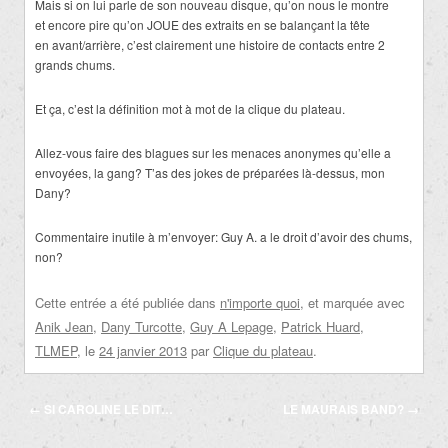
Mais si on lui parle de son nouveau disque, qu’on nous le montre
et encore pire qu’on JOUE des extraits en se balançant la tête
en avant/arrière, c’est clairement une histoire de contacts entre 2
grands chums.
Et ça, c’est la définition mot à mot de la clique du plateau.
Allez-vous faire des blagues sur les menaces anonymes qu’elle a
envoyées, la gang? T’as des jokes de préparées là-dessus, mon
Dany?
Commentaire inutile à m’envoyer: Guy A. a le droit d’avoir des chums,
non?
Cette entrée a été publiée dans
n'importe quoi
, et marquée avec
Anik Jean
,
Dany Turcotte
,
Guy A Lepage
,
Patrick Huard
,
TLMEP
, le
24 janvier 2013
par
Clique du plateau
.
Navigation
←
SI CAROLINE LE DIT…
LE MAURAIS BAND?
→
des