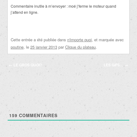
Commentaire inutile à m’envoyer : moé j’ferme le moteur quand
j’attend en ligne.
Cette entrée a été publiée dans
n'importe quoi
, et marquée avec
poutine
, le
25 janvier 2013
par
Clique du plateau
.
Navigation
←
LE GROS QUOI?
LES GIFS…
→
des
articles
159
COMMENTAIRES