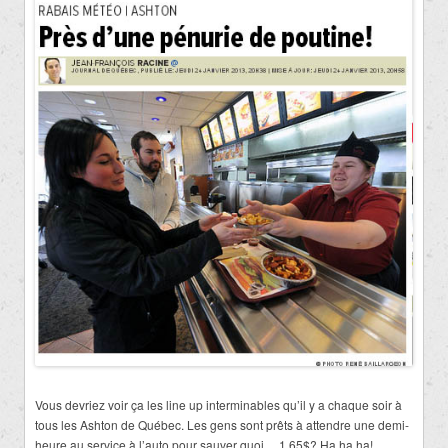
Vous devriez voir ça les line up interminables qu’il y a chaque soir à
tous les Ashton de Québec. Les gens sont prêts à attendre une demi-
heure au service à l’auto pour sauver quoi… 1.65$? Ha ha ha!