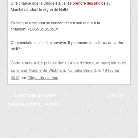
Une chance que la Clique était allée
prendre des photos
au
Marché pendant le règne de Nath!
Paraît que c’est pour se concentrer sur son retour à la
chanson!
YESSSSSSSSSS!
Commentaire inutile à m’envoyer: Il y a encore des shows en après-
midi?
Cette entrée a été publiée dans
La vie d'artiste
, et marquée avec
Le Grand Marché de Wickham
,
Nathalie Simard
, le
19 février
2013
par
Clique du plateau
.
Navigation
←
ON EST LOIN DE MARIE-
ON Y VA?
→
des
CHANTAL TOUPIN… (AJOUT)
articles