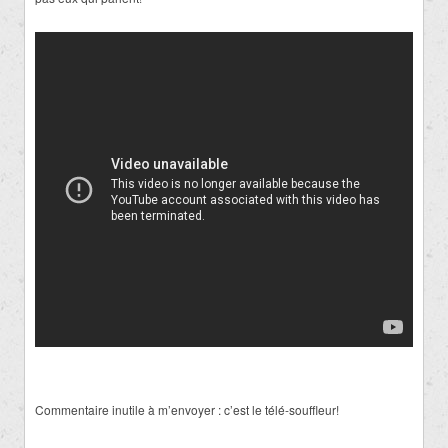
Commentaire inutile à m’envoyer : c’est le télé-souffleur!