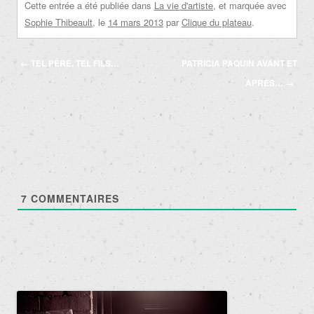
Cette entrée a été publiée dans
La vie d'artiste
, et marquée avec
Sophie Thibeault
, le
14 mars 2013
par
Clique du plateau
.
Navigation
←
TEL PÈRE, TEL FILS…
PATRICIA PAQUIN AVANT ET
des
APRÈS…
→
articles
7
COMMENTAIRES