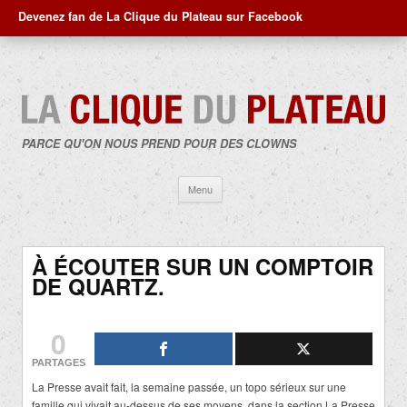
Devenez fan de La Clique du Plateau sur Facebook
PARCE QU'ON NOUS PREND POUR DES CLOWNS
Aller
Menu
au
contenu
À ÉCOUTER SUR UN COMPTOIR
DE QUARTZ.
0
PARTAGES
La Presse avait fait, la semaine passée, un topo sérieux sur une
famille qui vivait au-dessus de ses moyens, dans la section La Presse