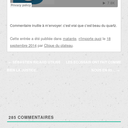
Commentaire inutile à m’envoyer: c’est vrai que c’est beau du quartz.
Cette entrée a été publiée dans
matante
,
n'importe quoi
le
18
septembre 2014
par
Clique du plateau
.
Navigation
←
SÉBASTIEN RICARD UTILISE
LES ÉCOSSAIS ONT FAIT COMME
des
BIEN LA JUSTICE.
NOUS EN 95…
→
articles
285
COMMENTAIRES