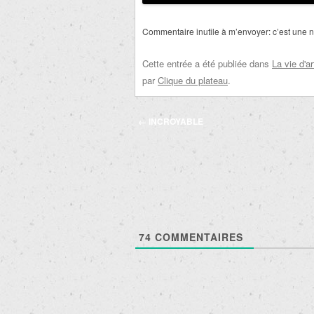
Commentaire inutile à m’envoyer: c’est une
Cette entrée a été publiée dans
La vie d'ar
par
Clique du plateau
.
Navigation
←
INCROYABLE
des
articles
74
COMMENTAIRES