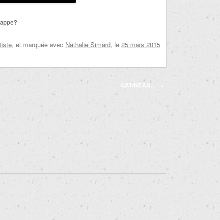
 nappe?
tiste
, et marquée avec
Nathalie Simard
, le
25 mars 2015
GATINEAU…
→