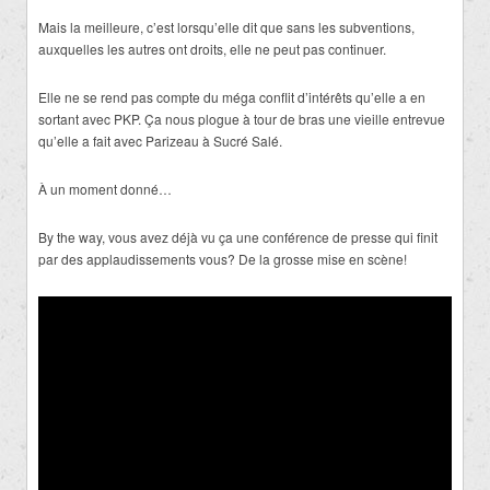
Mais la meilleure, c’est lorsqu’elle dit que sans les subventions,
auxquelles les autres ont droits, elle ne peut pas continuer.
Elle ne se rend pas compte du méga conflit d’intérêts qu’elle a en
sortant avec PKP. Ça nous plogue à tour de bras une vieille entrevue
qu’elle a fait avec Parizeau à Sucré Salé.
À un moment donné…
By the way, vous avez déjà vu ça une conférence de presse qui finit
par des applaudissements vous? De la grosse mise en scène!