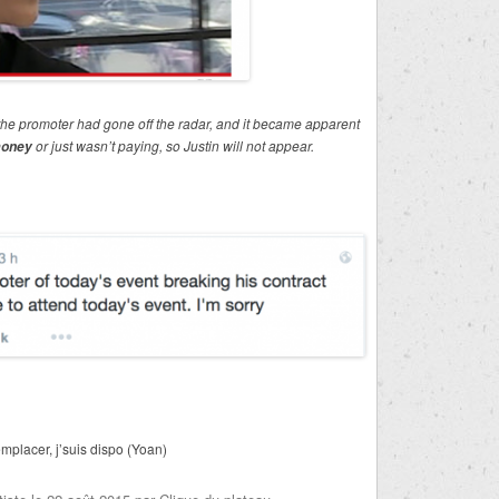
the promoter had gone off the radar, and it became apparent
or just wasn’t paying, so Justin will not appear.
money
mplacer, j’suis dispo (Yoan)