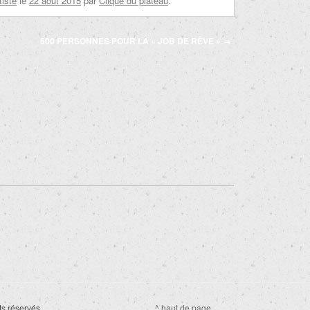
tiste
le
22 août 2015
par
Clique du plateau
.
500 PERSONNES POUR LA « JOB DE RÊVE »
→
ts réservés.
^ haut de page