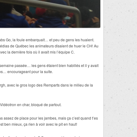
s Go, la foule embarquait… et peu de gens les huaient.
dias de Québec les animateurs disaient de huer le CH! Au
ec la dernière fois où il avait mis l’équipe C.
 semaine passée… les gens étaient bien habillés et il y avait
ns… encourageant pour la suite.
rgh, avec le gros logo des Remparts dans le milieu de la
Vidéotron en char, bloqué de partout.
as assez de place pour les jambes, mais ça c’est quand t’es
est ben mieux, ça rien à voir avec le pit en haut!