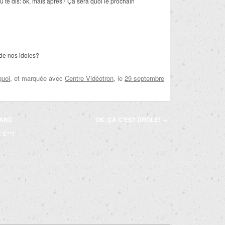
 tu te dis: ok, mais après? Ça sera quoi le prochain
de nos idoles?
quoi
, et marquée avec
Centre Vidéotron
, le
29 septembre
UARD
OK, ÇA C’EST DRÔLE!
→
 C**!