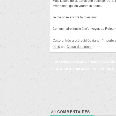
Mais tu sors de là, après une belle soirée, et
évènement qui en vaudra la peine?
Je me pose encore la question!
Commentaire inutile à m’envoyer: Le Retour 
Cette entrée a été publiée dans
n'importe 
2015
par
Clique du plateau
.
Navigation
←
NOUVELLE SAISON DE TLMEP AVEC H
des
ET FALARDEAU QUI AGISSENT EN TROU DE
articles
30
COMMENTAIRES