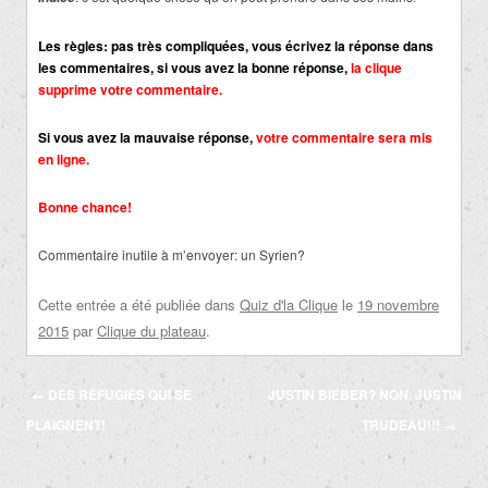
Les règles: pas très compliquées, vous écrivez la réponse dans
les commentaires, si vous avez la bonne réponse,
la clique
supprime votre commentaire.
Si vous avez la mauvaise réponse,
votre commentaire sera mis
en ligne.
Bonne chance!
Commentaire inutile à m’envoyer: un Syrien?
Cette entrée a été publiée dans
Quiz d'la Clique
le
19 novembre
2015
par
Clique du plateau
.
Navigation
←
DES RÉFUGIÉS QUI SE
JUSTIN BIEBER? NON, JUSTIN
des
PLAIGNENT!
TRUDEAU!!!
→
articles