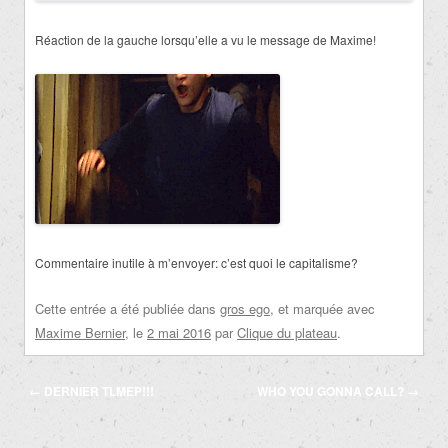
Réaction de la gauche lorsqu’elle a vu le message de Maxime!
Commentaire inutile à m’envoyer: c’est quoi le capitalisme?
Cette entrée a été publiée dans
gros ego
, et marquée avec
Maxime Bernier
, le
2 mai 2016
par
Clique du plateau
.
Navigation
←
DERNIER TLMEP!!!
WHO YOU GONNA CALL?
→
des
articles