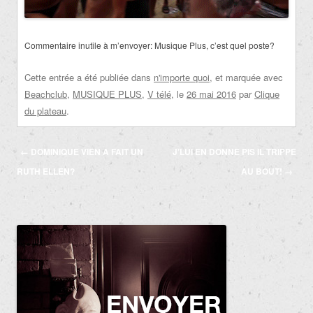
Commentaire inutile à m’envoyer: Musique Plus, c’est quel poste?
Cette entrée a été publiée dans
n'importe quoi
, et marquée avec
Beachclub
,
MUSIQUE PLUS
,
V télé
, le
26 mai 2016
par
Clique
du plateau
.
Navigation
←
DOMINIQUE VIEN A FAIT UN
J’LUI EN DONNE PIS IL TRIPPE
des
RUTH ELLEN?
AU BOUT!
→
articles