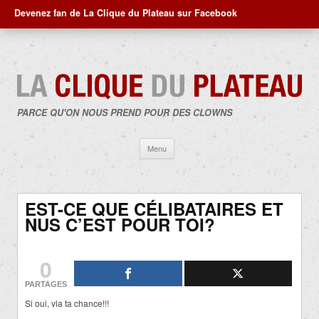
Devenez fan de La Clique du Plateau sur Facebook
PARCE QU'ON NOUS PREND POUR DES CLOWNS
Aller
Menu
au
contenu
EST-CE QUE CÉLIBATAIRES ET
NUS C’EST POUR TOI?
0
PARTAGES
Si oui, vla ta chance!!!