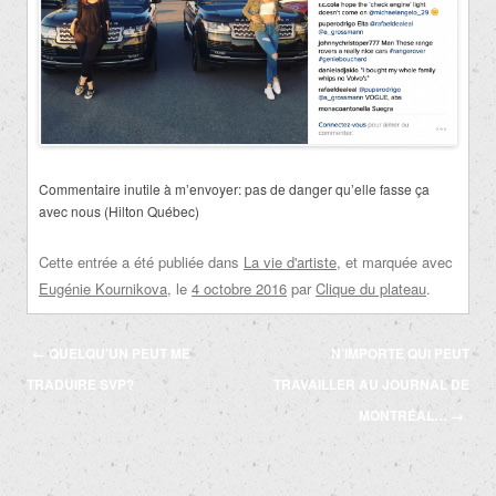
Commentaire inutile à m’envoyer: pas de danger qu’elle fasse ça
avec nous (Hilton Québec)
Cette entrée a été publiée dans
La vie d'artiste
, et marquée avec
Eugénie Kournikova
, le
4 octobre 2016
par
Clique du plateau
.
Navigation
←
QUELQU’UN PEUT ME
N’IMPORTE QUI PEUT
des
TRADUIRE SVP?
TRAVAILLER AU JOURNAL DE
articles
MONTRÉAL…
→