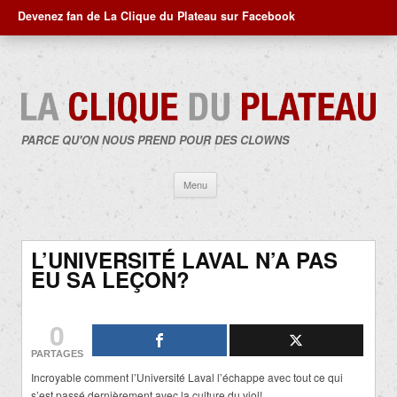
Devenez fan de La Clique du Plateau sur Facebook
PARCE QU'ON NOUS PREND POUR DES CLOWNS
Aller
Menu
au
contenu
L’UNIVERSITÉ LAVAL N’A PAS
EU SA LEÇON?
0
PARTAGES
Incroyable comment l’Université Laval l’échappe avec tout ce qui
s’est passé dernièrement avec la culture du viol!