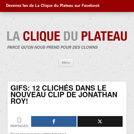
Devenez fan de La Clique du Plateau sur Facebook
PARCE QU'ON NOUS PREND POUR DES CLOWNS
Aller
Menu
au
contenu
GIFS: 12 CLICHÉS DANS LE
NOUVEAU CLIP DE JONATHAN
ROY!
0
PARTAGES
Dans son nouveau vidéo full sexy!