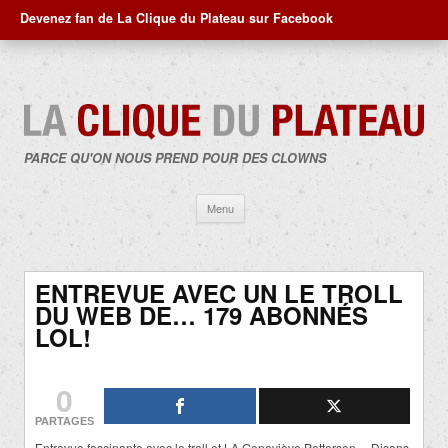
Devenez fan de La Clique du Plateau sur Facebook
PARCE QU'ON NOUS PREND POUR DES CLOWNS
Aller
Menu
au
contenu
ENTREVUE AVEC UN LE TROLL
DU WEB DE… 179 ABONNÉS
LOL!
0
PARTAGES
Entrevue fascinante avec le troll et LA Geneviève Pettersen… Disons,