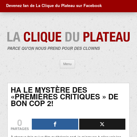
Devenez fan de La Clique du Plateau sur Facebook
PARCE QU'ON NOUS PREND POUR DES CLOWNS
Aller
Menu
au
contenu
HA LE MYSTÈRE DES
«PREMIÈRES CRITIQUES » DE
BON COP 2!
0
PARTAGES
À chaque fois qu’un film québécois sort, je m’amuse à aller voir les