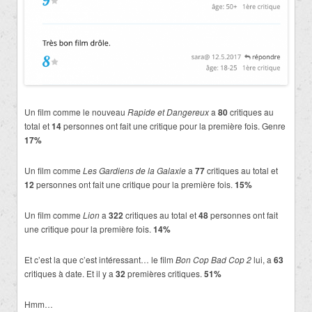
Un film comme le nouveau
Rapide et Dangereux
a
80
critiques au
total et
14
personnes ont fait une critique pour la première fois. Genre
17%
Un film comme
Les Gardiens de la Galaxie
a
77
critiques au total et
12
personnes ont fait une critique pour la première fois.
15%
Un film comme
Lion
a
322
critiques au total et
48
personnes ont fait
une critique pour la première fois.
14%
Et c’est la que c’est intéressant… le film
Bon Cop Bad Cop 2
lui, a
63
critiques à date. Et il y a
32
premières critiques.
51%
Hmm…