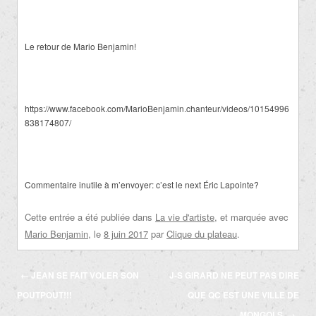
Le retour de Mario Benjamin!
https://www.facebook.com/MarioBenjamin.chanteur/videos/10154996
838174807/
Commentaire inutile à m’envoyer: c’est le next Éric Lapointe?
Cette entrée a été publiée dans
La vie d'artiste
, et marquée avec
Mario Benjamin
, le
8 juin 2017
par
Clique du plateau
.
Navigation
←
JEAN SE FAIT VOLER SON
J-S GIRARD NE PEUT PAS DIRE
des
POUTPOUT!!!
QUE QC EST UNE VILLE DE
articles
MONGOLS.
→