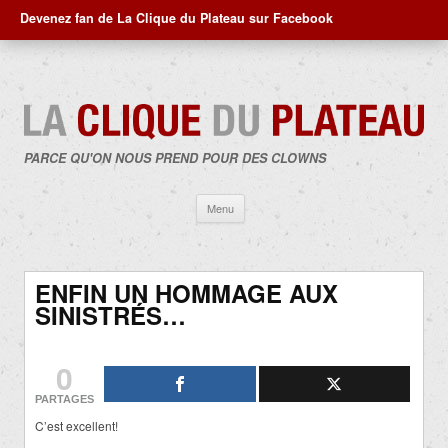
Devenez fan de La Clique du Plateau sur Facebook
PARCE QU'ON NOUS PREND POUR DES CLOWNS
Aller
Menu
au
contenu
ENFIN UN HOMMAGE AUX
SINISTRÉS…
0
PARTAGES
C’est excellent!