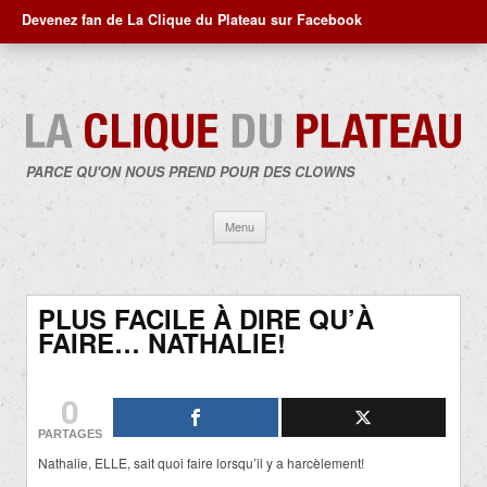
Devenez fan de La Clique du Plateau sur Facebook
PARCE QU'ON NOUS PREND POUR DES CLOWNS
Aller
Menu
au
contenu
PLUS FACILE À DIRE QU’À
FAIRE… NATHALIE!
0
PARTAGES
Nathalie, ELLE, sait quoi faire lorsqu’il y a harcèlement!