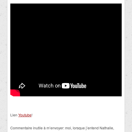
Lien
Youtube
!
Commentaire inutile à m’envoyer: moi, lorsque j’entend Nathalie,