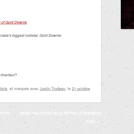
h of Gord Downie
anada’s biggest rockstar, Gord Downie:
e chanteur?
tiste
, et marquée avec
Justin Trudeau
, le
21 octobre
ONTRE
MÊME PAS FOUTU DE LE PÉTER LA PREMIÈRE
FOIS!
→