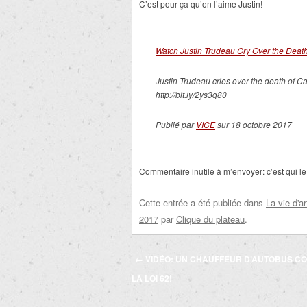
C’est pour ça qu’on l’aime Justin!
Watch Justin Trudeau Cry Over the Deat
Justin Trudeau cries over the death of C
http://bit.ly/2ys3q80
Publié par
VICE
sur 18 octobre 2017
Commentaire inutile à m’envoyer: c’est qui l
Cette entrée a été publiée dans
La vie d'ar
2017
par
Clique du plateau
.
Navigation
←
VIDÉO: UN CHAUFFEUR D’AUTOBUS C
des
LA LOI 62!
articles