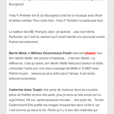
Bourgeois!
Yves P. Pelletier est là car Bourgeois a fait de la musique avec Rock
et belles oreilles. Pour notre bien, Yves P. Pelletier ne parle pas trop!
Le batteur des BB, François Jean, yé spécial… pas mal même.
Particulier, qu’il soit là, sachant qu’il avait intenté une poursuite contre
Patrick dernièrement.
Martin Matte
et
Mélissa Désormeaux-Poulin
viennent
ploguer
leur
film: Martin Matte, fait comme d’habitude… il fait son Martin. La
différence, c’est qu’avant, son Martin Matte était plus baveux et drôle.
J’écoutais l’autre jour une vieux passage de Matte à TLMEP avec
Patrick Huard… beaucoup plus drôle dans l’temps. Il est rendu
tellement prévisible.
Catherine-Anne Toupin
: elle parle de violence dans sa nouvelle
pièce de théâtre et plus elle parle, plus je sens qu’elle arrive sur un
sujet frileux. Hé oui, après quelques minutes… elle parle de…Trump!
Évidemment! Elle justifie les images choquantes dans Unité 9, car
c’est comme ça dans la vie. Parce qu’il y a ben des matantes qui