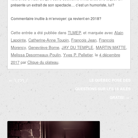
présente un extrait de son spectacle… c’est un humoriste, lui?
Commentaire inutile à m’envoyer: ça revient en 2018?
Cette entrée a été publiée dans
TLMEP
, et marquée avec
Alain
Lapointe
,
Catherine-Anne Toupin
,
François Jean
,
François
Morency
,
Geneviève Borne
,
JAY DU TEMPLE
,
MARTIN MATTE
,
Melissa Desormeaux-Poulin
,
Yves P. Pelletier
, le
4 décembre
2017
par
Clique du plateau
.
Navigation
←
¯\_(ツ)_/¯
LE QUÉBEC POSE DES
des
QUESTIONS SUR LES 16 AILES
articles
GRATIS!
→