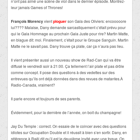
n’ont pas aimé une scène de viol dans le dernier épisode. Montrez-
leur jamais Games of Thrones!
François Morency
vient
ploguer
son Gala des Oliviers: encooooore
lui???? Malaise, Dany demande sarcastiquement c’était prévu pour
qui le Gala Hommage au prochain Gala Juste pour rire? Martin Matte,
en blague dit: moi. Finalement, c’était pour le Groupe Sanguin. Martin
Matte ne le savait pas. Dany trouve ça plate, car ça n’aura pas lieu.
Il vient présenter aussi un nouveau show de Rad-Can qui va être
diffusé le vendredi soir à 21:00. Ça tellement l’air plate et pas drôle
comme concept. Il pose des questions à des vedettes sur des
entrevues qu’ils ont déjà données dans des revues de matantes.À
Radio-Canada, vraiment?
Il parle encore et toujours de ses parents.
Évidemment, pour la dernière de l’année, on boit du champagne!
Jay Du Temple : correct. On essaie de le coincer avec des questions
idiotes sur Occupation Double et il réussit à bien s’en sortir. Dany, en
référence à Raël dit qu’il est le deuxième invité avec une toque. On