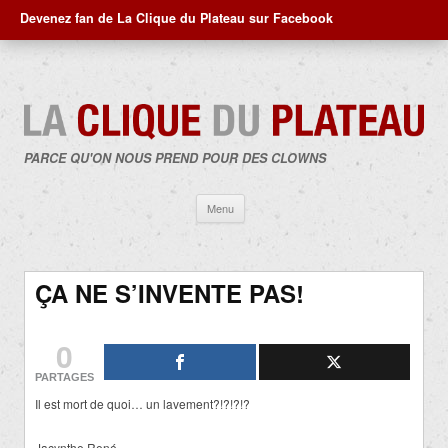
Devenez fan de La Clique du Plateau sur Facebook
PARCE QU'ON NOUS PREND POUR DES CLOWNS
Aller
Menu
au
contenu
ÇA NE S’INVENTE PAS!
0
PARTAGES
Il est mort de quoi… un lavement?!?!?!?
Jacynthe René…