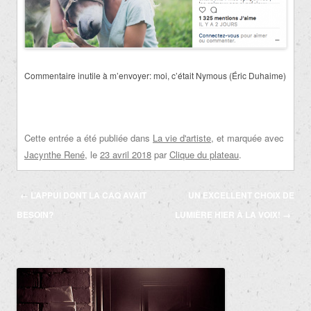
Commentaire inutile à m’envoyer: moi, c’était Nymous (Éric Duhaime)
Cette entrée a été publiée dans
La vie d'artiste
, et marquée avec
Jacynthe René
, le
23 avril 2018
par
Clique du plateau
.
Navigation
←
L’APPUI DONT LA CAQ AVAIT
UN EXCELLENT CHOIX DE
des
BESOIN?
LUMIÈRE HIER À LA VOIX!
→
articles